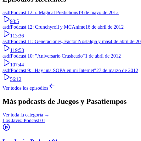
asdfPodcast 12.5: Magical Predictions
19 de mayo de 2012
93:5
asdfPodcast 12: Crunchyroll y MCAnime
16 de abril de 2012
113:36
asdfPodcast 11: Generaciones, Factor Nostalgia y mas
4 de abril de 2
119:58
asdfPodcast 10: "Aniversario Crasheado"
1 de abril de 2012
107:44
asdfPodcast 9: "Hay una SOPA en mi Internet"
27 de marzo de 2012
56:12
Ver todos los episodios
Más podcasts de
Juegos y Pasatiempos
Ver toda la categoría →
Los Javis: Podcast 01