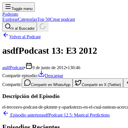
Toggle menu
Poderato
Explorar
Categorías
Top 50
Crear podcast
Ir al Buscador
Volver al Podcast
asdfPodcast 13: E3 2012
asdfPodcast
•
9 de junio de 2012
•
130:46
Compartir episodio:
Descargar
Compartir:
Compartir en
WhatsApp
Compartir en
X (Twitter)
Descripción del Episodio
el-treceavo-podcast-de-pkmntr-y-sparksterzs-en-el-cual-rantean-acerc
Episodio anterior
asdfPodcast 12.5: Magical Predictions
Episodios Recientes