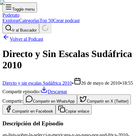
Toggle menu
Poderato
Explorar
Categorías
Top 50
Crear podcast
Ir al Buscador
Volver al Podcast
Directo y Sin Escalas Sudáfrica
2010
Directo y sin escalas Sudáfrica 2010
•
26 de mayo de 2010
•
18:55
Compartir episodio:
Descargar
Compartir:
Compartir en
WhatsApp
Compartir en
X (Twitter)
Compartir en
Facebook
Copiar enlace
Descripción del Episodio
an-lisis-sobre-la-selecci-n-mexicana-y-su-paso-por-sud-frica-2010-