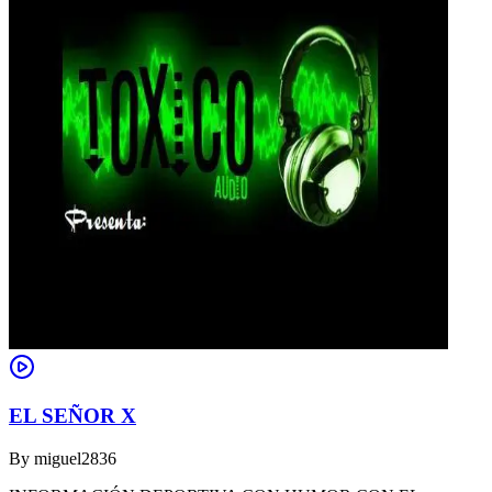
EL SEÑOR X
By
miguel2836