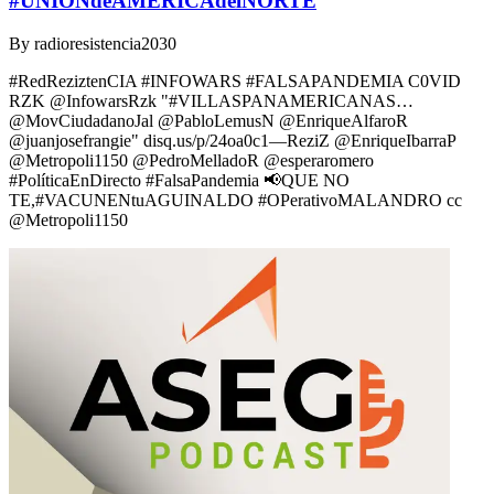
#UNIONdeAMERICAdelNORTE
By
radioresistencia2030
#RedReziztenCIA #INFOWARS #FALSAPANDEMIA C0VID
RZK @InfowarsRzk "#VILLASPANAMERICANAS…
@MovCiudadanoJal @PabloLemusN @EnriqueAlfaroR
@juanjosefrangie" disq.us/p/24oa0c1—ReziZ @EnriqueIbarraP
@Metropoli1150 @PedroMelladoR @esperaromero
#PolíticaEnDirecto #FalsaPandemia 📢QUE NO
TE,#VACUNENtuAGUINALDO #OPerativoMALANDRO cc
@Metropoli1150