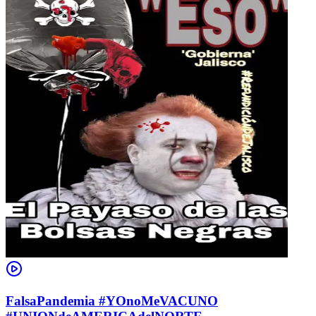
FalsaPandemia #YOnoMeVACUNO