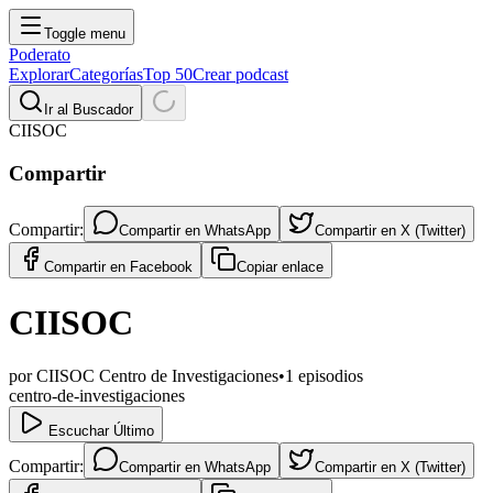
Toggle menu
Poderato
Explorar
Categorías
Top 50
Crear podcast
Ir al Buscador
CIISOC
Compartir
Compartir:
Compartir en
WhatsApp
Compartir en
X (Twitter)
Compartir en
Facebook
Copiar enlace
CIISOC
por
CIISOC Centro de Investigaciones
•
1
episodios
centro-de-investigaciones
Escuchar Último
Compartir:
Compartir en
WhatsApp
Compartir en
X (Twitter)