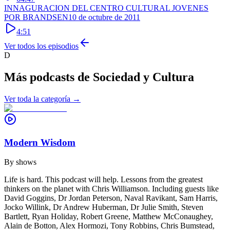
INNAGURACION DEL CENTRO CULTURAL JOVENES
POR BRANDSEN
10 de octubre de 2011
4:51
Ver todos los episodios
D
Más podcasts de
Sociedad y Cultura
Ver toda la categoría →
Modern Wisdom
By
shows
Life is hard. This podcast will help. Lessons from the greatest
thinkers on the planet with Chris Williamson. Including guests like
David Goggins, Dr Jordan Peterson, Naval Ravikant, Sam Harris,
Jocko Willink, Dr Andrew Huberman, Dr Julie Smith, Steven
Bartlett, Ryan Holiday, Robert Greene, Matthew McConaughey,
Alain de Botton, Alex Hormozi, Tony Robbins, Chris Bumstead,