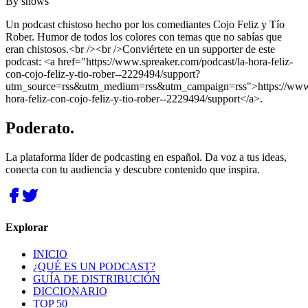
By
shows
Un podcast chistoso hecho por los comediantes Cojo Feliz y Tío
Rober. Humor de todos los colores con temas que no sabías que
eran chistosos.<br /><br />Conviértete en un supporter de este
podcast: <a href="https://www.spreaker.com/podcast/la-hora-feliz-
con-cojo-feliz-y-tio-rober--2229494/support?
utm_source=rss&utm_medium=rss&utm_campaign=rss">https://www.s
hora-feliz-con-cojo-feliz-y-tio-rober--2229494/support</a>.
Poderato
.
La plataforma líder de podcasting en español. Da voz a tus ideas,
conecta con tu audiencia y descubre contenido que inspira.
Explorar
INICIO
¿QUÉ ES UN PODCAST?
GUÍA DE DISTRIBUCIÓN
DICCIONARIO
TOP 50