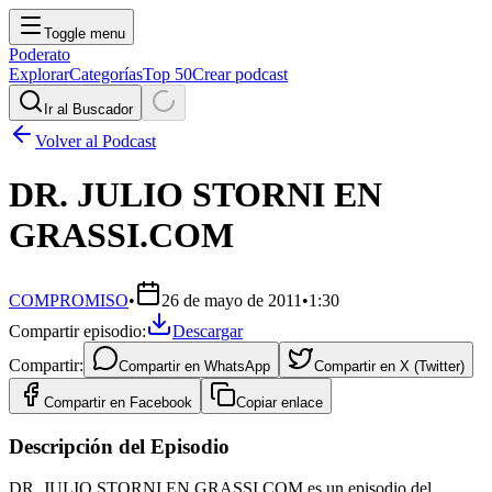
Toggle menu
Poderato
Explorar
Categorías
Top 50
Crear podcast
Ir al Buscador
Volver al Podcast
DR. JULIO STORNI EN
GRASSI.COM
COMPROMISO
•
26 de mayo de 2011
•
1:30
Compartir episodio:
Descargar
Compartir:
Compartir en
WhatsApp
Compartir en
X (Twitter)
Compartir en
Facebook
Copiar enlace
Descripción del Episodio
DR. JULIO STORNI EN GRASSI.COM es un episodio del