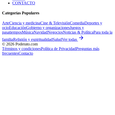
CONTACTO
Categorías Populares
Arte
Ciencia y medicina
Cine & Televisión
Comedia
Deportes y
ocio
Educación
Gobierno y organizaciones
Juegos y
pasatiempos
Música
Navidad
Negocios
Noticias & Política
Para toda la
familia
Religión y espiritualidad
Salud
Ver todas
©
2026
Poderato.com
Términos y condiciones
Política de Privacidad
Preguntas más
frecuentes
Contacto