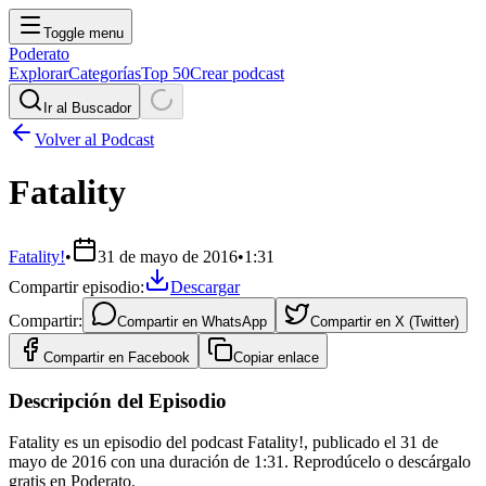
Toggle menu
Poderato
Explorar
Categorías
Top 50
Crear podcast
Ir al Buscador
Volver al Podcast
Fatality
Fatality!
•
31 de mayo de 2016
•
1:31
Compartir episodio:
Descargar
Compartir:
Compartir en
WhatsApp
Compartir en
X (Twitter)
Compartir en
Facebook
Copiar enlace
Descripción del Episodio
Fatality es un episodio del podcast Fatality!, publicado el 31 de
mayo de 2016 con una duración de 1:31. Reprodúcelo o descárgalo
gratis en Poderato.