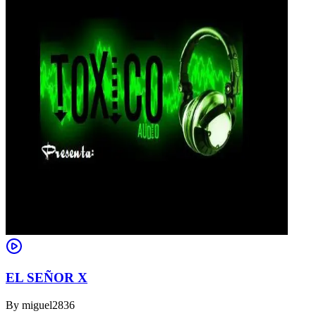
EL SEÑOR X
By
miguel2836