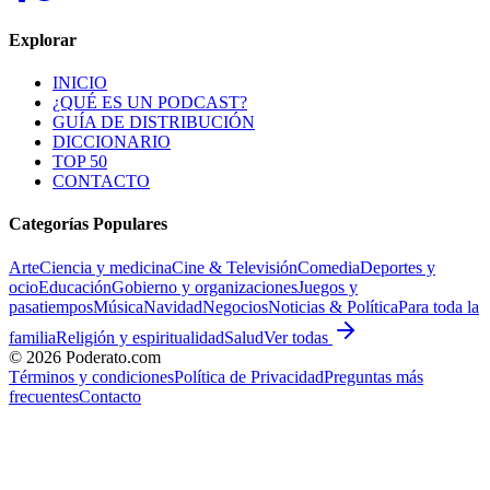
Explorar
INICIO
¿QUÉ ES UN PODCAST?
GUÍA DE DISTRIBUCIÓN
DICCIONARIO
TOP 50
CONTACTO
Categorías Populares
Arte
Ciencia y medicina
Cine & Televisión
Comedia
Deportes y
ocio
Educación
Gobierno y organizaciones
Juegos y
pasatiempos
Música
Navidad
Negocios
Noticias & Política
Para toda la
familia
Religión y espiritualidad
Salud
Ver todas
©
2026
Poderato.com
Términos y condiciones
Política de Privacidad
Preguntas más
frecuentes
Contacto