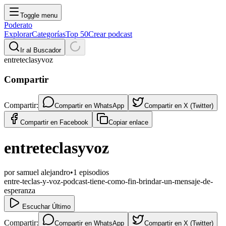
Toggle menu
Poderato
Explorar
Categorías
Top 50
Crear podcast
Ir al Buscador
entreteclasyvoz
Compartir
Compartir:
Compartir en
WhatsApp
Compartir en
X (Twitter)
Compartir en
Facebook
Copiar enlace
entreteclasyvoz
por
samuel alejandro
•
1
episodios
entre-teclas-y-voz-podcast-tiene-como-fin-brindar-un-mensaje-de-
esperanza
Escuchar Último
Compartir:
Compartir en
WhatsApp
Compartir en
X (Twitter)