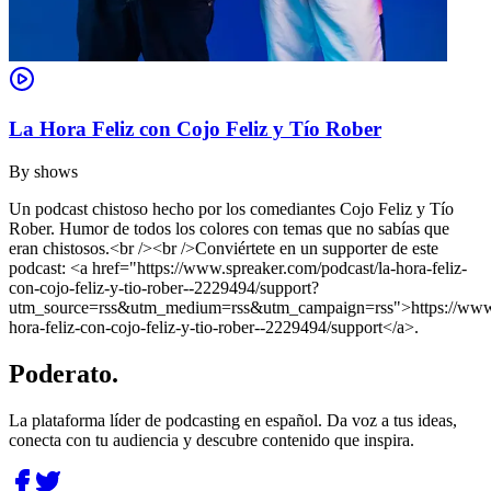
La Hora Feliz con Cojo Feliz y Tío Rober
By
shows
Un podcast chistoso hecho por los comediantes Cojo Feliz y Tío
Rober. Humor de todos los colores con temas que no sabías que
eran chistosos.<br /><br />Conviértete en un supporter de este
podcast: <a href="https://www.spreaker.com/podcast/la-hora-feliz-
con-cojo-feliz-y-tio-rober--2229494/support?
utm_source=rss&utm_medium=rss&utm_campaign=rss">https://www.s
hora-feliz-con-cojo-feliz-y-tio-rober--2229494/support</a>.
Poderato
.
La plataforma líder de podcasting en español. Da voz a tus ideas,
conecta con tu audiencia y descubre contenido que inspira.