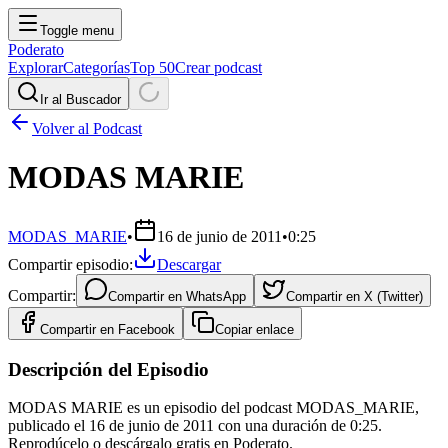
Toggle menu
Poderato
Explorar
Categorías
Top 50
Crear podcast
Ir al Buscador
Volver al Podcast
MODAS MARIE
MODAS_MARIE
•
16 de junio de 2011
•
0:25
Compartir episodio:
Descargar
Compartir:
Compartir en
WhatsApp
Compartir en
X (Twitter)
Compartir en
Facebook
Copiar enlace
Descripción del Episodio
MODAS MARIE es un episodio del podcast MODAS_MARIE,
publicado el 16 de junio de 2011 con una duración de 0:25.
Reprodúcelo o descárgalo gratis en Poderato.