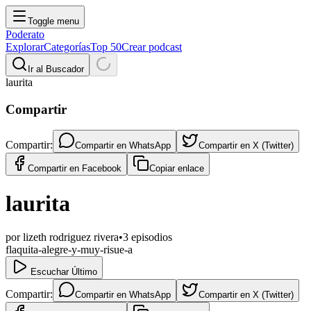
Toggle menu
Poderato
Explorar
Categorías
Top 50
Crear podcast
Ir al Buscador
laurita
Compartir
Compartir:
Compartir en
WhatsApp
Compartir en
X (Twitter)
Compartir en
Facebook
Copiar enlace
laurita
por
lizeth rodriguez rivera
•
3
episodios
flaquita-alegre-y-muy-risue-a
Escuchar Último
Compartir:
Compartir en
WhatsApp
Compartir en
X (Twitter)