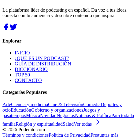
La plataforma líder de podcasting en español. Da voz a tus ideas,
conecta con tu audiencia y descubre contenido que inspira.
Explorar
INICIO
¿QUÉ ES UN PODCAST?
GUÍA DE DISTRIBUCIÓN
DICCIONARIO
TOP 50
CONTACTO
Categorías Populares
Arte
Ciencia y medicina
Cine & Televisión
Comedia
Deportes y
ocio
Educación
Gobierno y organizaciones
Juegos y
pasatiempos
Música
Navidad
Negocios
Noticias & Política
Para toda la
familia
Religión y espiritualidad
Salud
Ver todas
©
2026
Poderato.com
Términos y condiciones
Política de Privacidad
Preguntas más