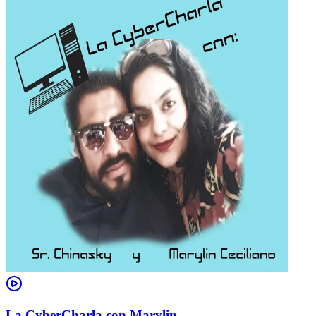
La CyberCharla con Marylin