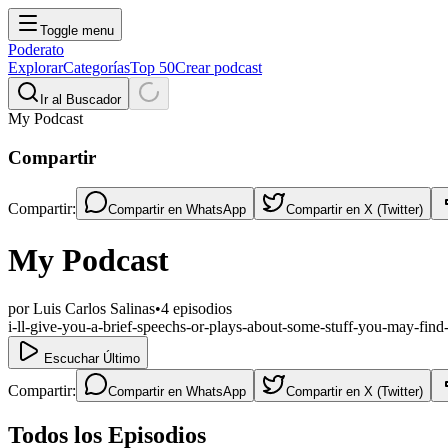
Toggle menu
Poderato
Explorar
Categorías
Top 50
Crear podcast
Ir al Buscador
My Podcast
Compartir
Compartir:
Compartir en
WhatsApp
Compartir en
X (Twitter)
My Podcast
por
Luis Carlos Salinas
•
4
episodios
i-ll-give-you-a-brief-speechs-or-plays-about-some-stuff-you-may-find-
Escuchar Último
Compartir:
Compartir en
WhatsApp
Compartir en
X (Twitter)
Todos los Episodios