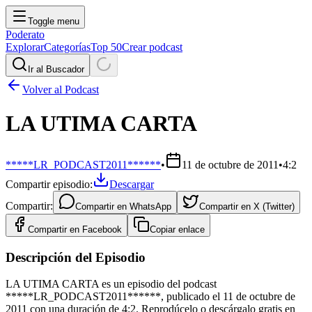
Toggle menu
Poderato
Explorar
Categorías
Top 50
Crear podcast
Ir al Buscador
Volver al Podcast
LA UTIMA CARTA
*****LR_PODCAST2011******
•
11 de octubre de 2011
•
4:2
Compartir episodio:
Descargar
Compartir:
Compartir en
WhatsApp
Compartir en
X (Twitter)
Compartir en
Facebook
Copiar enlace
Descripción del Episodio
LA UTIMA CARTA es un episodio del podcast
*****LR_PODCAST2011******, publicado el 11 de octubre de
2011 con una duración de 4:2. Reprodúcelo o descárgalo gratis en