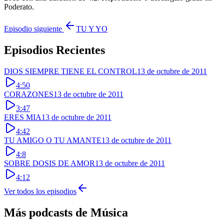
Poderato.
Episodio siguiente
TU Y YO
Episodios Recientes
DIOS SIEMPRE TIENE EL CONTROL
13 de octubre de 2011
4:50
CORAZONES
13 de octubre de 2011
3:47
ERES MIA
13 de octubre de 2011
4:42
TU AMIGO O TU AMANTE
13 de octubre de 2011
4:8
SOBRE DOSIS DE AMOR
13 de octubre de 2011
4:12
Ver todos los episodios
Más podcasts de
Música