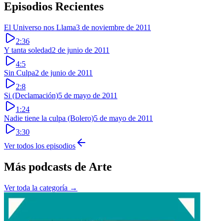
Episodios Recientes
El Universo nos Llama
3 de noviembre de 2011
2:36
Y tanta soledad
2 de junio de 2011
4:5
Sin Culpa
2 de junio de 2011
2:8
Si (Declamación)
5 de mayo de 2011
1:24
Nadie tiene la culpa (Bolero)
5 de mayo de 2011
3:30
Ver todos los episodios
Más podcasts de
Arte
Ver toda la categoría →