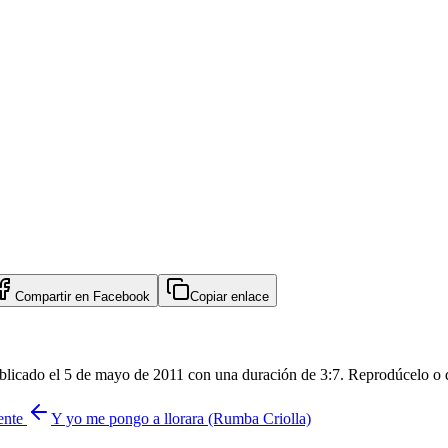
Compartir en
Facebook
Copiar enlace
cado el 5 de mayo de 2011 con una duración de 3:7. Reprodúcelo o de
iente
Y yo me pongo a llorara (Rumba Criolla)