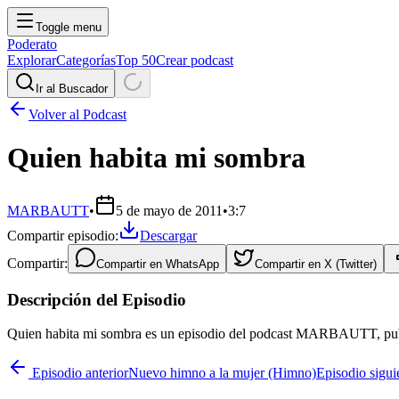
Toggle menu
Poderato
Explorar
Categorías
Top 50
Crear podcast
Ir al Buscador
Volver al Podcast
Quien habita mi sombra
MARBAUTT
•
5 de mayo de 2011
•
3:7
Compartir episodio:
Descargar
Compartir:
Compartir en
WhatsApp
Compartir en
X (Twitter)
Descripción del Episodio
Quien habita mi sombra es un episodio del podcast MARBAUTT, publi
Episodio anterior
Nuevo himno a la mujer (Himno)
Episodio sigu