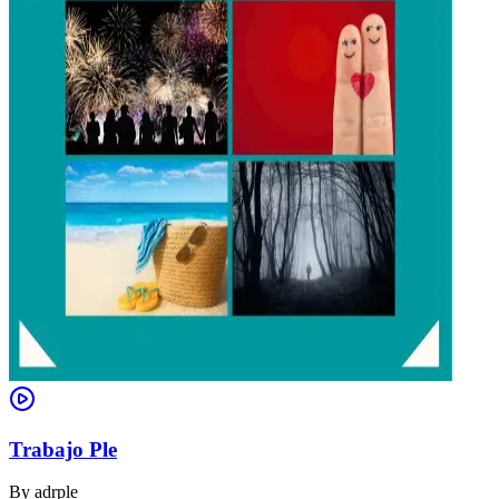
Trabajo Ple
By
adrple