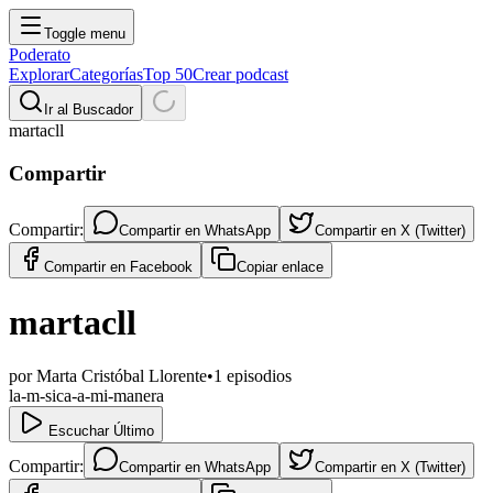
Toggle menu
Poderato
Explorar
Categorías
Top 50
Crear podcast
Ir al Buscador
martacll
Compartir
Compartir:
Compartir en
WhatsApp
Compartir en
X (Twitter)
Compartir en
Facebook
Copiar enlace
martacll
por
Marta Cristóbal Llorente
•
1
episodios
la-m-sica-a-mi-manera
Escuchar Último
Compartir:
Compartir en
WhatsApp
Compartir en
X (Twitter)