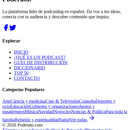
La plataforma líder de podcasting en español. Da voz a tus ideas,
conecta con tu audiencia y descubre contenido que inspira.
Explorar
INICIO
¿QUÉ ES UN PODCAST?
GUÍA DE DISTRIBUCIÓN
DICCIONARIO
TOP 50
CONTACTO
Categorías Populares
Arte
Ciencia y medicina
Cine & Televisión
Comedia
Deportes y
ocio
Educación
Gobierno y organizaciones
Juegos y
pasatiempos
Música
Navidad
Negocios
Noticias & Política
Para toda la
familia
Religión y espiritualidad
Salud
Ver todas
©
2026
Poderato.com