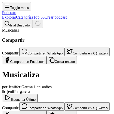
Toggle menu
Poderato
Explorar
Categorías
Top 50
Crear podcast
Ir al Buscador
Musicaliza
Compartir
Compartir:
Compartir en
WhatsApp
Compartir en
X (Twitter)
Compartir en
Facebook
Copiar enlace
Musicaliza
por
Jeniffer García
•
1
episodios
lic-jeniffer-garc-a
Escuchar Último
Compartir:
Compartir en
WhatsApp
Compartir en
X (Twitter)