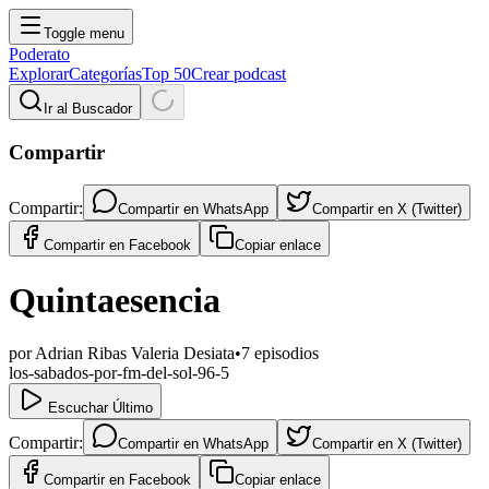
Toggle menu
Poderato
Explorar
Categorías
Top 50
Crear podcast
Ir al Buscador
Compartir
Compartir:
Compartir en
WhatsApp
Compartir en
X (Twitter)
Compartir en
Facebook
Copiar enlace
Quintaesencia
por
Adrian Ribas Valeria Desiata
•
7
episodios
los-sabados-por-fm-del-sol-96-5
Escuchar Último
Compartir:
Compartir en
WhatsApp
Compartir en
X (Twitter)
Compartir en
Facebook
Copiar enlace