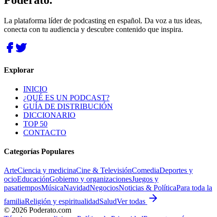
Poderato
.
La plataforma líder de podcasting en español. Da voz a tus ideas,
conecta con tu audiencia y descubre contenido que inspira.
Explorar
INICIO
¿QUÉ ES UN PODCAST?
GUÍA DE DISTRIBUCIÓN
DICCIONARIO
TOP 50
CONTACTO
Categorías Populares
Arte
Ciencia y medicina
Cine & Televisión
Comedia
Deportes y
ocio
Educación
Gobierno y organizaciones
Juegos y
pasatiempos
Música
Navidad
Negocios
Noticias & Política
Para toda la
familia
Religión y espiritualidad
Salud
Ver todas
©
2026
Poderato.com