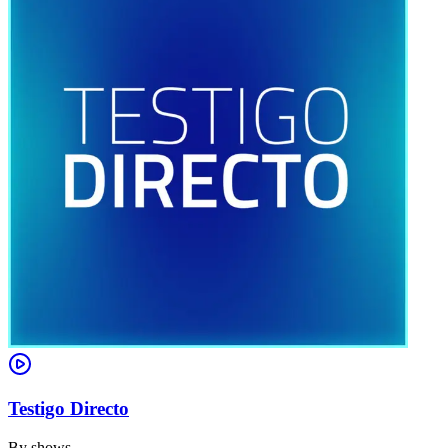
Testigo Directo
By
shows