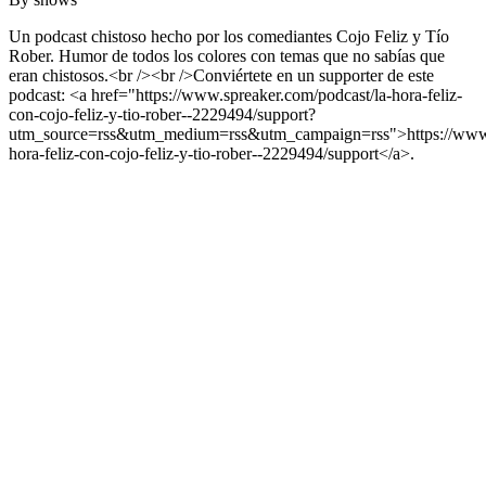
Un podcast chistoso hecho por los comediantes Cojo Feliz y Tío
Rober. Humor de todos los colores con temas que no sabías que
eran chistosos.<br /><br />Conviértete en un supporter de este
podcast: <a href="https://www.spreaker.com/podcast/la-hora-feliz-
con-cojo-feliz-y-tio-rober--2229494/support?
utm_source=rss&utm_medium=rss&utm_campaign=rss">https://www.s
hora-feliz-con-cojo-feliz-y-tio-rober--2229494/support</a>.