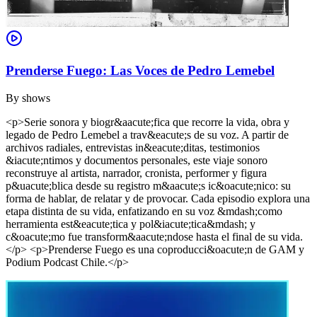
Prenderse Fuego: Las Voces de Pedro Lemebel
By
shows
<p>Serie sonora y biogr&aacute;fica que recorre la vida, obra y
legado de Pedro Lemebel a trav&eacute;s de su voz. A partir de
archivos radiales, entrevistas in&eacute;ditas, testimonios
&iacute;ntimos y documentos personales, este viaje sonoro
reconstruye al artista, narrador, cronista, performer y figura
p&uacute;blica desde su registro m&aacute;s ic&oacute;nico: su
forma de hablar, de relatar y de provocar. Cada episodio explora una
etapa distinta de su vida, enfatizando en su voz &mdash;como
herramienta est&eacute;tica y pol&iacute;tica&mdash; y
c&oacute;mo fue transform&aacute;ndose hasta el final de su vida.
</p> <p>Prenderse Fuego es una coproducci&oacute;n de GAM y
Podium Podcast Chile.</p>