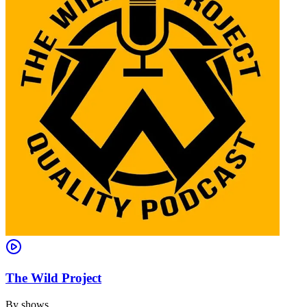
The Wild Project
By
shows