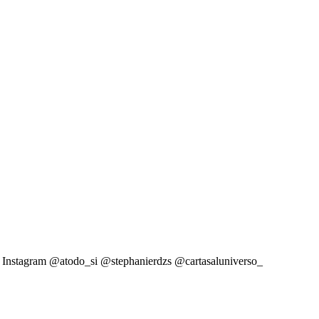
guez Instagram @atodo_si @stephanierdzs @cartasaluniverso_