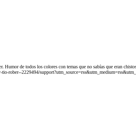
. Humor de todos los colores con temas que no sabías que eran chistos
iz-y-tio-rober--2229494/support?utm_source=rss&utm_medium=rss&utm_