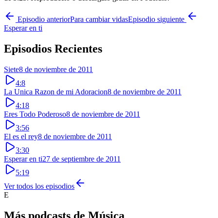
Episodio anterior
Para cambiar vidas
Episodio siguiente
Esperar en ti
Episodios Recientes
Siete
8 de noviembre de 2011
4:8
La Unica Razon de mi Adoracion
8 de noviembre de 2011
4:18
Eres Todo Poderoso
8 de noviembre de 2011
3:56
El es el rey
8 de noviembre de 2011
3:30
Esperar en ti
27 de septiembre de 2011
5:19
Ver todos los episodios
E
Más podcasts de
Música