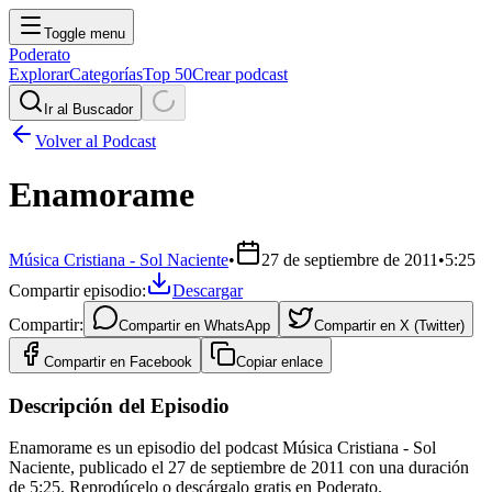
Toggle menu
Poderato
Explorar
Categorías
Top 50
Crear podcast
Ir al Buscador
Volver al Podcast
Enamorame
Música Cristiana - Sol Naciente
•
27 de septiembre de 2011
•
5:25
Compartir episodio:
Descargar
Compartir:
Compartir en
WhatsApp
Compartir en
X (Twitter)
Compartir en
Facebook
Copiar enlace
Descripción del Episodio
Enamorame es un episodio del podcast Música Cristiana - Sol
Naciente, publicado el 27 de septiembre de 2011 con una duración
de 5:25. Reprodúcelo o descárgalo gratis en Poderato.