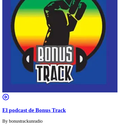
El podcast de Bonus Track
By
bonustrackunradio