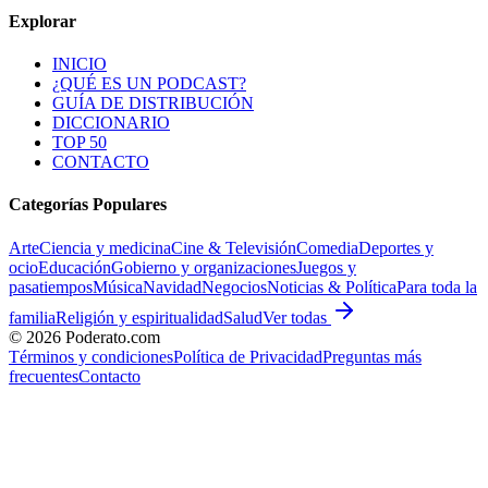
Explorar
INICIO
¿QUÉ ES UN PODCAST?
GUÍA DE DISTRIBUCIÓN
DICCIONARIO
TOP 50
CONTACTO
Categorías Populares
Arte
Ciencia y medicina
Cine & Televisión
Comedia
Deportes y
ocio
Educación
Gobierno y organizaciones
Juegos y
pasatiempos
Música
Navidad
Negocios
Noticias & Política
Para toda la
familia
Religión y espiritualidad
Salud
Ver todas
©
2026
Poderato.com
Términos y condiciones
Política de Privacidad
Preguntas más
frecuentes
Contacto