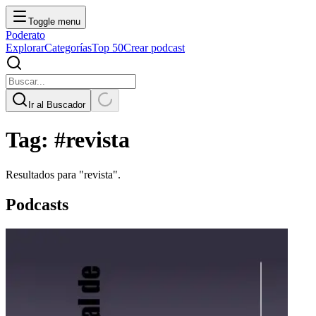
Toggle menu
Poderato
Explorar
Categorías
Top 50
Crear podcast
Ir al Buscador
Tag:
#
revista
Resultados para "
revista
".
Podcasts