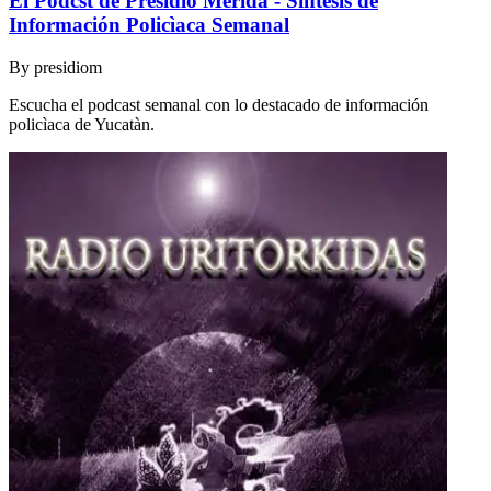
El Podcst de Presidio Mérida - Sintesis de
Información Policìaca Semanal
By
presidiom
Escucha el podcast semanal con lo destacado de información
policìaca de Yucatàn.