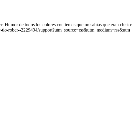
. Humor de todos los colores con temas que no sabías que eran chistos
iz-y-tio-rober--2229494/support?utm_source=rss&utm_medium=rss&utm_