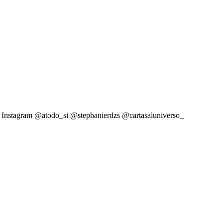
guez Instagram @atodo_si @stephanierdzs @cartasaluniverso_