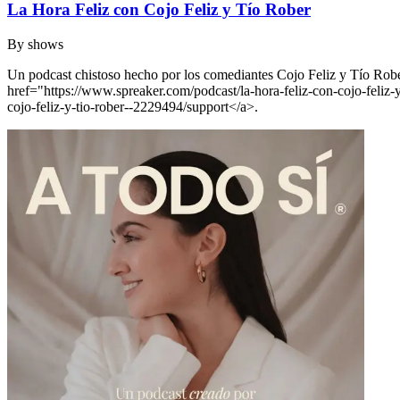
La Hora Feliz con Cojo Feliz y Tío Rober
By
shows
Un podcast chistoso hecho por los comediantes Cojo Feliz y Tío Rober
href="https://www.spreaker.com/podcast/la-hora-feliz-con-cojo-fel
cojo-feliz-y-tio-rober--2229494/support</a>.