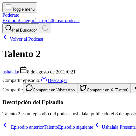
Toggle menu
Poderato
Explorar
Categorías
Top 50
Crear podcast
Ir al Buscador
Volver al Podcast
Talento 2
ushalala
•
8 de agosto de 2011
•
0:21
Compartir episodio:
Descargar
Compartir:
Compartir en
WhatsApp
Compartir en
X (Twitter)
Descripción del Episodio
Talento 2 es un episodio del podcast ushalala, publicado el 8 de agos
Episodio anterior
Talento
Episodio siguiente
Ushalala Presenta.