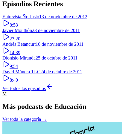
Episodios Recientes
Entrevista Ño Justo
13 de noviembre de 2012
8:53
Javier Mouthón
23 de noviembre de 2011
23:20
Andrés Betancurt
16 de noviembre de 2011
14:39
Dionisio Miranda
25 de octubre de 2011
9:54
David Múnera TLC
24 de octubre de 2011
8:40
Ver todos los episodios
M
Más podcasts de
Educación
Ver toda la categoría →