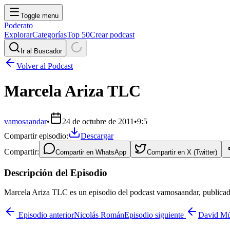
Toggle menu
Poderato
Explorar
Categorías
Top 50
Crear podcast
Ir al Buscador
Volver al Podcast
Marcela Ariza TLC
vamosaandar
•
24 de octubre de 2011
•
9:5
Compartir episodio:
Descargar
Compartir:
Compartir en
WhatsApp
Compartir en
X (Twitter)
Descripción del Episodio
Marcela Ariza TLC es un episodio del podcast vamosaandar, publicado
Episodio anterior
Nicolás Román
Episodio siguiente
David M