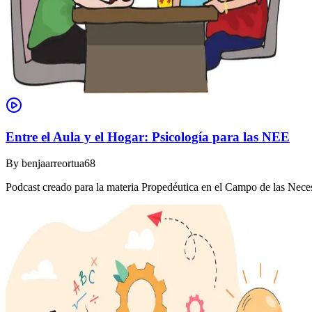
Entre el Aula y el Hogar: Psicología para las NEE
By
benjaarreortua68
Podcast creado para la materia Propedéutica en el Campo de las Nec