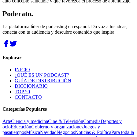
auto concepto saludable y que favorezca el proceso de aprendizaje.
Poderato
.
La plataforma líder de podcasting en español. Da voz a tus ideas,
conecta con tu audiencia y descubre contenido que inspira.
Explorar
INICIO
¿QUÉ ES UN PODCAST?
GUÍA DE DISTRIBUCIÓN
DICCIONARIO
TOP 50
CONTACTO
Categorías Populares
Arte
Ciencia y medicina
Cine & Televisión
Comedia
Deportes y
ocio
Educación
Gobierno y organizaciones
Juegos y
pasatiempos
Música
Navidad
Negocios
Noticias & Política
Para toda la