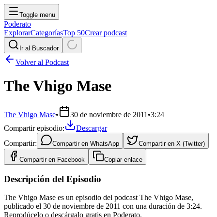
Toggle menu
Poderato
Explorar
Categorías
Top 50
Crear podcast
Ir al Buscador
Volver al Podcast
The Vhigo Mase
The Vhigo Mase
•
30 de noviembre de 2011
•
3:24
Compartir episodio:
Descargar
Compartir:
Compartir en
WhatsApp
Compartir en
X (Twitter)
Compartir en
Facebook
Copiar enlace
Descripción del Episodio
The Vhigo Mase es un episodio del podcast The Vhigo Mase,
publicado el 30 de noviembre de 2011 con una duración de 3:24.
Reprodúcelo o descárgalo gratis en Poderato.