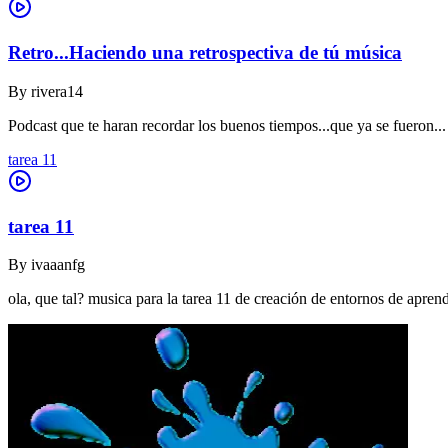
Retro...Haciendo una retrospectiva de tú música
By
rivera14
Podcast que te haran recordar los buenos tiempos...que ya se fueron...
tarea 11
tarea 11
By
ivaaanfg
ola, que tal? musica para la tarea 11 de creación de entornos de apr