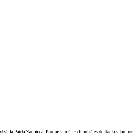
zá, la Patria Zapoteca. Porque la música binnizá es de flauta y tambor