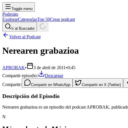
Toggle menu
Poderato
Explorar
Categorías
Top 50
Crear podcast
Ir al Buscador
Volver al Podcast
Nerearen grabazioa
APROBAK
•
3 de abril de 2011
•
0:45
Compartir episodio:
Descargar
Compartir:
Compartir en
WhatsApp
Compartir en
X (Twitter)
Descripción del Episodio
Nerearen grabazioa es un episodio del podcast APROBAK, publicado e
N