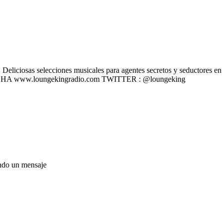
liciosas selecciones musicales para agentes secretos y seductores en u
 ESCÚCHA www.loungekingradio.com TWITTER : @loungeking
ando un mensaje