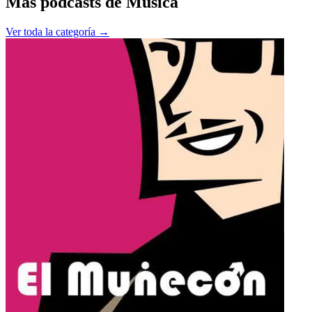
Más podcasts de
Música
Ver toda la categoría →