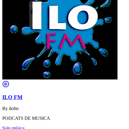
ILO FM
By
ilofm
PODCATS DE MUSICA
Solo música.