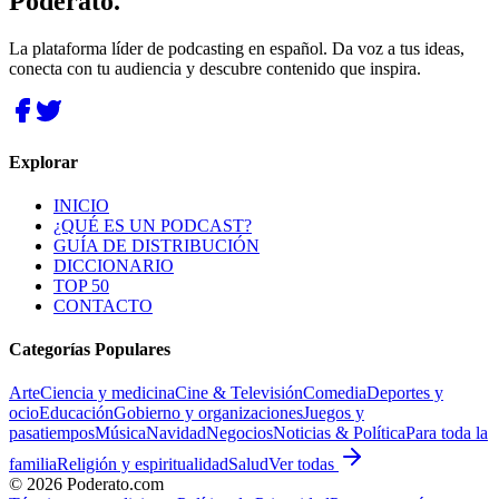
Poderato
.
La plataforma líder de podcasting en español. Da voz a tus ideas,
conecta con tu audiencia y descubre contenido que inspira.
Explorar
INICIO
¿QUÉ ES UN PODCAST?
GUÍA DE DISTRIBUCIÓN
DICCIONARIO
TOP 50
CONTACTO
Categorías Populares
Arte
Ciencia y medicina
Cine & Televisión
Comedia
Deportes y
ocio
Educación
Gobierno y organizaciones
Juegos y
pasatiempos
Música
Navidad
Negocios
Noticias & Política
Para toda la
familia
Religión y espiritualidad
Salud
Ver todas
©
2026
Poderato.com