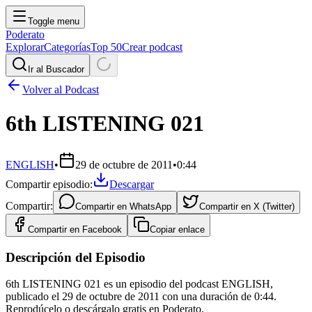
Toggle menu
Poderato
Explorar
Categorías
Top 50
Crear podcast
Ir al Buscador
Volver al Podcast
6th LISTENING 021
ENGLISH
•
29 de octubre de 2011
•
0:44
Compartir episodio:
Descargar
Compartir:
Compartir en
WhatsApp
Compartir en
X (Twitter)
Compartir en
Facebook
Copiar enlace
Descripción del Episodio
6th LISTENING 021 es un episodio del podcast ENGLISH,
publicado el 29 de octubre de 2011 con una duración de 0:44.
Reprodúcelo o descárgalo gratis en Poderato.