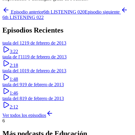
Episodio anterior
6th LISTENING 020
Episodio siguiente
6th LISTENING 022
Episodios Recientes
taula del 12
19 de febrero de 2013
3:22
taula de l'11
19 de febrero de 2013
2:18
taula del 10
19 de febrero de 2013
1:48
taula del 9
19 de febrero de 2013
1:46
taula del 8
19 de febrero de 2013
2:12
Ver todos los episodios
6
Más podcasts de
Educación