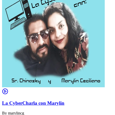
La CyberCharla con Marylin
By
marylincg