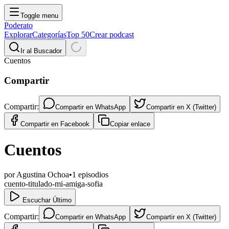
Toggle menu
Poderato
Explorar
Categorías
Top 50
Crear podcast
Ir al Buscador
Cuentos
Compartir
Compartir:
Compartir en
WhatsApp
Compartir en
X (Twitter)
Compartir en
Facebook
Copiar enlace
Cuentos
por
Agustina Ochoa
•
1
episodios
cuento-titulado-mi-amiga-sofia
Escuchar Último
Compartir:
Compartir en
WhatsApp
Compartir en
X (Twitter)