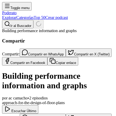
Toggle menu
Poderato
Explorar
Categorías
Top 50
Crear podcast
Ir al Buscador
Building performance information and graphs
Compartir
Compartir:
Compartir en
WhatsApp
Compartir en
X (Twitter)
Compartir en
Facebook
Copiar enlace
Building performance
information and graphs
por
ac camacho
•
2
episodios
approach-for-the-design-of-floor-plans
Escuchar Último