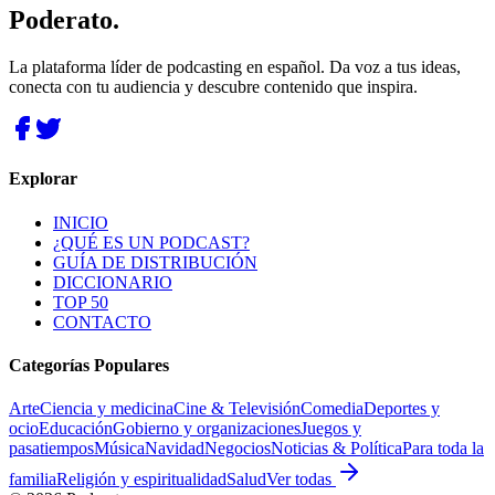
Poderato
.
La plataforma líder de podcasting en español. Da voz a tus ideas,
conecta con tu audiencia y descubre contenido que inspira.
Explorar
INICIO
¿QUÉ ES UN PODCAST?
GUÍA DE DISTRIBUCIÓN
DICCIONARIO
TOP 50
CONTACTO
Categorías Populares
Arte
Ciencia y medicina
Cine & Televisión
Comedia
Deportes y
ocio
Educación
Gobierno y organizaciones
Juegos y
pasatiempos
Música
Navidad
Negocios
Noticias & Política
Para toda la
familia
Religión y espiritualidad
Salud
Ver todas