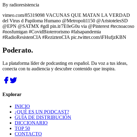
By
radioresistencia
vimeo.com/85319098 VACUNAS QUE MATAN LA VERDAD
del Virus d Papiloma Humano @Metropoli1150 @AristotelesSD
@EPN @SATMX #gdl pin.it/7E0eG0u via @Pinterest #tecnoacoso
#nosfumigan #CovidBioterrorismo #falsapandemia
#RadioResistenCIA #ReziztenCIA pic.twitter.com/iFHufjzKBN
Poderato
.
La plataforma líder de podcasting en español. Da voz a tus ideas,
conecta con tu audiencia y descubre contenido que inspira.
Explorar
INICIO
¿QUÉ ES UN PODCAST?
GUÍA DE DISTRIBUCIÓN
DICCIONARIO
TOP 50
CONTACTO