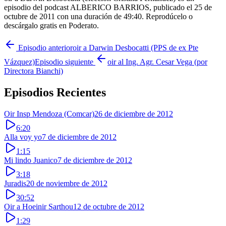
episodio del podcast ALBERICO BARRIOS, publicado el 25 de
octubre de 2011 con una duración de 49:40. Reprodúcelo o
descárgalo gratis en Poderato.
Episodio anterior
oir a Darwin Desbocatti (PPS de ex Pte
Vázquez)
Episodio siguiente
oir al Ing. Agr. Cesar Vega (por
Directora Bianchi)
Episodios Recientes
Oir Insp Mendoza (Comcar)
26 de diciembre de 2012
6:20
Alla voy yo
7 de diciembre de 2012
1:15
Mi lindo Juanico
7 de diciembre de 2012
3:18
Juradis
20 de noviembre de 2012
30:52
Oir a Hoeinir Sarthou
12 de octubre de 2012
1:29