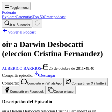
Toggle menu
Poderato
Explorar
Categorías
Top 50
Crear podcast
Ir al Buscador
Volver al Podcast
oir a Darwin Desbocatti
(eleccion Cristina Fernandez)
ALBERICO BARRIOS
•
25 de octubre de 2011
•
49:40
Compartir episodio:
Descargar
Compartir:
Compartir en
WhatsApp
Compartir en
X (Twitter)
Compartir en
Facebook
Copiar enlace
Descripción del Episodio
oir a Darwin Desbocatti (eleccion Cristina Fernandez) es un