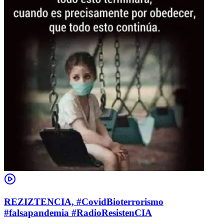
REZIZTENCIA, #CovidBioterrorismo
#falsapandemia #RadioResistenCIA