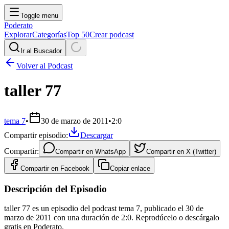
Toggle menu
Poderato
Explorar
Categorías
Top 50
Crear podcast
Ir al Buscador
Volver al Podcast
taller 77
tema 7
•
30 de marzo de 2011
•
2:0
Compartir episodio:
Descargar
Compartir:
Compartir en
WhatsApp
Compartir en
X (Twitter)
Compartir en
Facebook
Copiar enlace
Descripción del Episodio
taller 77 es un episodio del podcast tema 7, publicado el 30 de
marzo de 2011 con una duración de 2:0. Reprodúcelo o descárgalo
gratis en Poderato.