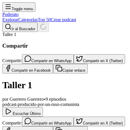
Toggle menu
Poderato
Explorar
Categorías
Top 50
Crear podcast
Ir al Buscador
Taller 1
Compartir
Compartir:
Compartir en
WhatsApp
Compartir en
X (Twitter)
Compartir en
Facebook
Copiar enlace
Taller 1
por
Guerrero Guerrero
•
9
episodios
podcast-producido-por-un-ruso-comunista
Escuchar Último
Compartir:
Compartir en
WhatsApp
Compartir en
X (Twitter)