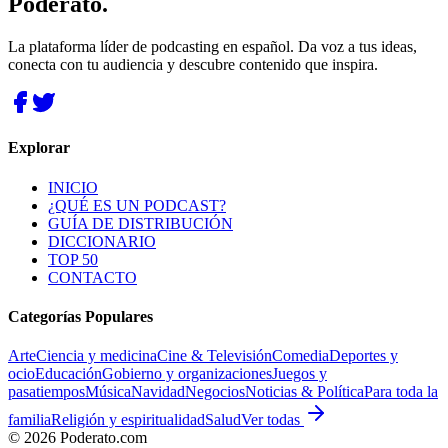
Poderato
.
La plataforma líder de podcasting en español. Da voz a tus ideas,
conecta con tu audiencia y descubre contenido que inspira.
Explorar
INICIO
¿QUÉ ES UN PODCAST?
GUÍA DE DISTRIBUCIÓN
DICCIONARIO
TOP 50
CONTACTO
Categorías Populares
Arte
Ciencia y medicina
Cine & Televisión
Comedia
Deportes y
ocio
Educación
Gobierno y organizaciones
Juegos y
pasatiempos
Música
Navidad
Negocios
Noticias & Política
Para toda la
familia
Religión y espiritualidad
Salud
Ver todas
©
2026
Poderato.com