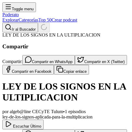
Toggle menu
Poderato
Explorar
Categorías
Top 50
Crear podcast
Ir al Buscador
LEY DE LOS SIGNOS EN LA ULTIPLICACION
Compartir
Compartir:
Compartir en
WhatsApp
Compartir en
X (Twitter)
Compartir en
Facebook
Copiar enlace
LEY DE LOS SIGNOS EN LA
ULTIPLICACION
por
algeb@line CECyTE Tulum
•
1
episodios
ley-de-los-signos-aplicada-para-la-multiplicacion
Escuchar Último