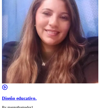
Diseño educativo.
By
margothamador1