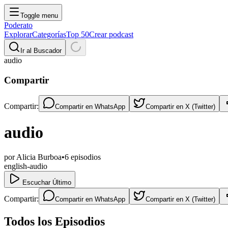
Toggle menu
Poderato
Explorar
Categorías
Top 50
Crear podcast
Ir al Buscador
audio
Compartir
Compartir:
Compartir en
WhatsApp
Compartir en
X (Twitter)
audio
por
Alicia Burboa
•
6
episodios
english-audio
Escuchar Último
Compartir:
Compartir en
WhatsApp
Compartir en
X (Twitter)
Todos los Episodios