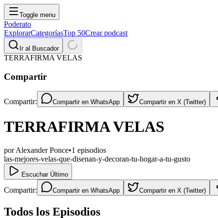
Toggle menu
Poderato
Explorar
Categorías
Top 50
Crear podcast
Ir al Buscador
TERRAFIRMA VELAS
Compartir
Compartir:
Compartir en
WhatsApp
Compartir en
X (Twitter)
TERRAFIRMA VELAS
por
Alexander Ponce
•
1
episodios
las-mejores-velas-que-disenan-y-decoran-tu-hogar-a-tu-gusto
Escuchar Último
Compartir:
Compartir en
WhatsApp
Compartir en
X (Twitter)
Todos los Episodios