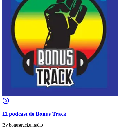
El podcast de Bonus Track
By
bonustrackunradio