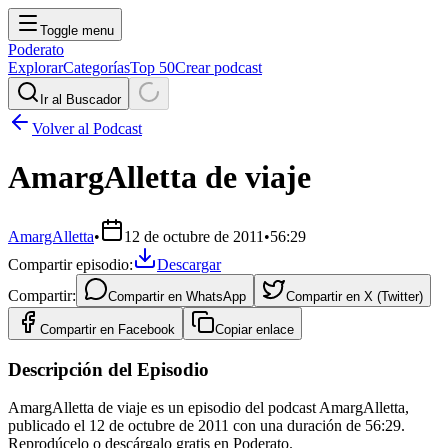
Toggle menu
Poderato
Explorar
Categorías
Top 50
Crear podcast
Ir al Buscador
Volver al Podcast
AmargAlletta de viaje
AmargAlletta
•
12 de octubre de 2011
•
56:29
Compartir episodio:
Descargar
Compartir:
Compartir en
WhatsApp
Compartir en
X (Twitter)
Compartir en
Facebook
Copiar enlace
Descripción del Episodio
AmargAlletta de viaje es un episodio del podcast AmargAlletta,
publicado el 12 de octubre de 2011 con una duración de 56:29.
Reprodúcelo o descárgalo gratis en Poderato.