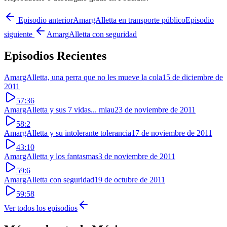
Episodio anterior
AmargAlletta en transporte público
Episodio
siguiente
AmargAlletta con seguridad
Episodios Recientes
AmargAlletta, una perra que no les mueve la cola
15 de diciembre de
2011
57:36
AmargAlletta y sus 7 vidas... miau
23 de noviembre de 2011
58:2
AmargAlletta y su intolerante tolerancia
17 de noviembre de 2011
43:10
AmargAlletta y los fantasmas
3 de noviembre de 2011
59:6
AmargAlletta con seguridad
19 de octubre de 2011
59:58
Ver todos los episodios