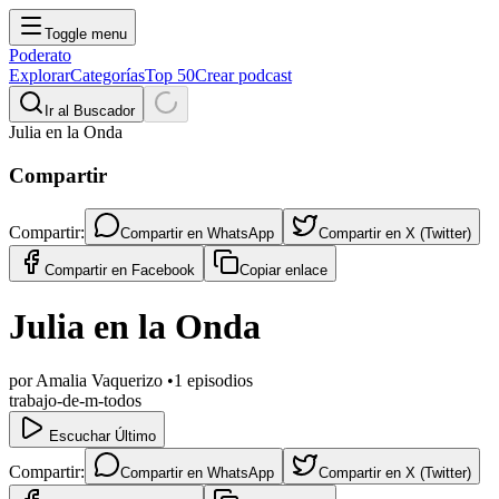
Toggle menu
Poderato
Explorar
Categorías
Top 50
Crear podcast
Ir al Buscador
Julia en la Onda
Compartir
Compartir:
Compartir en
WhatsApp
Compartir en
X (Twitter)
Compartir en
Facebook
Copiar enlace
Julia en la Onda
por
Amalia Vaquerizo
•
1
episodios
trabajo-de-m-todos
Escuchar Último
Compartir:
Compartir en
WhatsApp
Compartir en
X (Twitter)