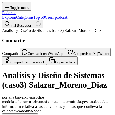
Toggle menu
Poderato
Explorar
Categorías
Top 50
Crear podcast
Ir al Buscador
Analisis y Diseño de Sistemas (caso3) Salazar_Moreno_Diaz
Compartir
Compartir:
Compartir en
WhatsApp
Compartir en
X (Twitter)
Compartir en
Facebook
Copiar enlace
Analisis y Diseño de Sistemas
(caso3) Salazar_Moreno_Diaz
por
ana bisval
•
1
episodios
modelas-el-sistema-de-un-sistema-que-permita-la-gesti-n-de-toda-
informaci-n-relativa-a-las-actividades-y-tareas-que-conlleva-la-
celebraci-n-de-una-boda