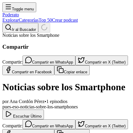
Toggle menu
Poderato
Explorar
Categorías
Top 50
Crear podcast
Ir al Buscador
Noticias sobre los Smartphone
Compartir
Compartir:
Compartir en
WhatsApp
Compartir en
X (Twitter)
Compartir en
Facebook
Copiar enlace
Noticias sobre los Smartphone
por
Ana Cordón Pérez
•
1
episodios
pues-eso-noticias-sobre-los-smartphones
Escuchar Último
Compartir:
Compartir en
WhatsApp
Compartir en
X (Twitter)