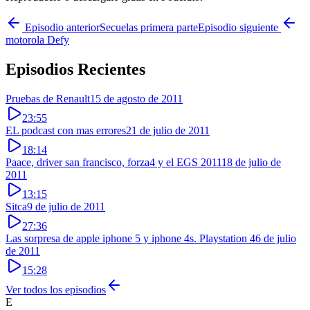
Episodio anterior
Secuelas primera parte
Episodio siguiente
motorola Defy
Episodios Recientes
Pruebas de Renault
15 de agosto de 2011
23:55
EL podcast con mas errores
21 de julio de 2011
18:14
Paace, driver san francisco, forza4 y el EGS 2011
18 de julio de
2011
13:15
Sitca
9 de julio de 2011
27:36
Las sorpresa de apple iphone 5 y iphone 4s. Playstation 4
6 de julio
de 2011
15:28
Ver todos los episodios
E