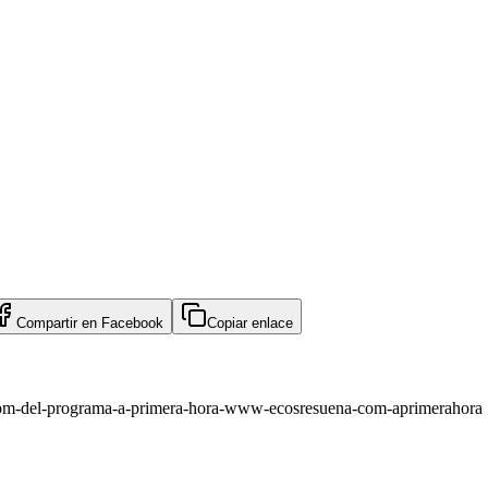
Compartir en
Facebook
Copiar enlace
om-del-programa-a-primera-hora-www-ecosresuena-com-aprimerahora