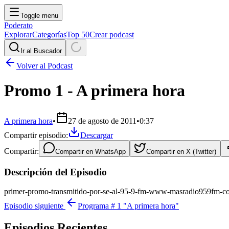
Toggle menu
Poderato
Explorar
Categorías
Top 50
Crear podcast
Ir al Buscador
Volver al Podcast
Promo 1 - A primera hora
A primera hora
•
27 de agosto de 2011
•
0:37
Compartir episodio:
Descargar
Compartir:
Compartir en
WhatsApp
Compartir en
X (Twitter)
Descripción del Episodio
primer-promo-transmitido-por-se-al-95-9-fm-www-masradio959fm-c
Episodio siguiente
Programa # 1 "A primera hora"
Episodios Recientes