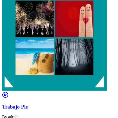
Trabajo Ple
By
adrple