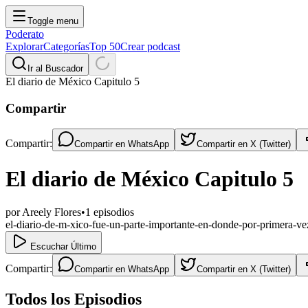
Toggle menu
Poderato
Explorar
Categorías
Top 50
Crear podcast
Ir al Buscador
El diario de México Capitulo 5
Compartir
Compartir:
Compartir en
WhatsApp
Compartir en
X (Twitter)
El diario de México Capitulo 5
por
Areely Flores
•
1
episodios
el-diario-de-m-xico-fue-un-parte-importante-en-donde-por-primera-vez
Escuchar Último
Compartir:
Compartir en
WhatsApp
Compartir en
X (Twitter)
Todos los Episodios