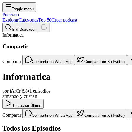
Toggle menu
Poderato
Explorar
Categorías
Top 50
Crear podcast
Ir al Buscador
Informatica
Compartir
Compartir:
Compartir en
WhatsApp
Compartir en
X (Twitter)
Informatica
por
iArCr 6.8
•
1
episodios
armando-y-cristian
Escuchar Último
Compartir:
Compartir en
WhatsApp
Compartir en
X (Twitter)
Todos los Episodios