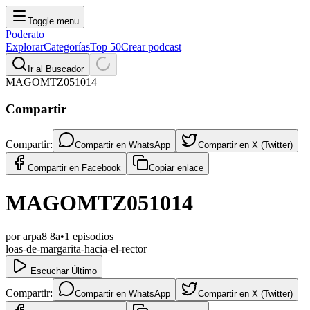
Toggle menu
Poderato
Explorar
Categorías
Top 50
Crear podcast
Ir al Buscador
MAGOMTZ051014
Compartir
Compartir:
Compartir en
WhatsApp
Compartir en
X (Twitter)
Compartir en
Facebook
Copiar enlace
MAGOMTZ051014
por
arpa8 8a
•
1
episodios
loas-de-margarita-hacia-el-rector
Escuchar Último
Compartir:
Compartir en
WhatsApp
Compartir en
X (Twitter)