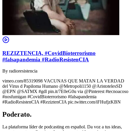
REZIZTENCIA, #CovidBioterrorismo
#falsapandemia #RadioResistenCIA
By
radioresistencia
vimeo.com/85319098 VACUNAS QUE MATAN LA VERDAD
del Virus d Papiloma Humano @Metropoli1150 @AristotelesSD
@EPN @SATMX #gdl pin.it/7E0eG0u via @Pinterest #tecnoacoso
#nosfumigan #CovidBioterrorismo #falsapandemia
#RadioResistenCIA #ReziztenCIA pic.twitter.com/iFHufjzKBN
Poderato
.
La plataforma líder de podcasting en español. Da voz a tus ideas,