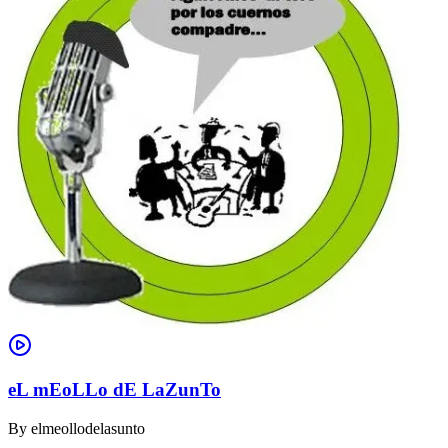
eL mEoLLo dE LaZunTo
By
elmeollodelasunto