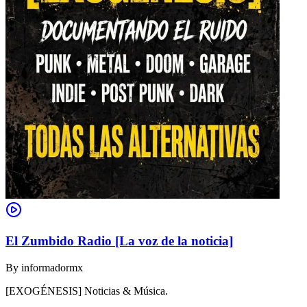
El Zumbido Radio [La voz de la noticia]
By
informadormx
[EXOGÉNESIS] Noticias & Música.