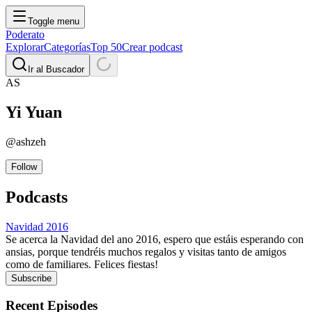
Toggle menu
Poderato
Explorar
Categorías
Top 50
Crear podcast
Ir al Buscador
AS
Yi
Yuan
@
ashzeh
Follow
Podcasts
Navidad 2016
Se acerca la Navidad del ano 2016, espero que estáis esperando con
ansias, porque tendréis muchos regalos y visitas tanto de amigos
como de familiares. Felices fiestas!
Subscribe
Recent Episodes