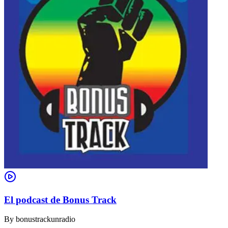
El podcast de Bonus Track
By
bonustrackunradio