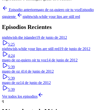
Episodio anterior
mago de oz-quiero oir tu voz
Episodio
siguiente
nightwish-while your lips are still red
Episodios Recientes
nightwish-the islander
19 de junio de 2012
5:25
nightwish-while your lips are still red
19 de junio de 2012
4:24
mago de oz-quiero oir tu voz
14 de junio de 2012
5:39
mago de oz 4
14 de junio de 2012
5:39
mago de oz
14 de junio de 2012
5:39
Ver todos los episodios
q