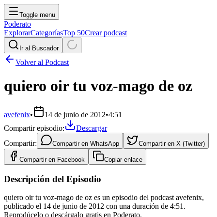
Toggle menu
Poderato
Explorar
Categorías
Top 50
Crear podcast
Ir al Buscador
Volver al Podcast
quiero oir tu voz-mago de oz
avefenix
•
14 de junio de 2012
•
4:51
Compartir episodio:
Descargar
Compartir:
Compartir en
WhatsApp
Compartir en
X (Twitter)
Compartir en
Facebook
Copiar enlace
Descripción del Episodio
quiero oir tu voz-mago de oz es un episodio del podcast avefenix,
publicado el 14 de junio de 2012 con una duración de 4:51.
Reprodúcelo o descárgalo gratis en Poderato.