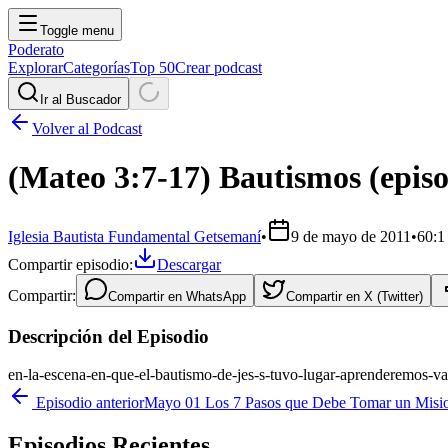
Toggle menu
Poderato
Explorar
Categorías
Top 50
Crear podcast
Ir al Buscador
Volver al Podcast
(Mateo 3:7-17) Bautismos (episo
Iglesia Bautista Fundamental Getsemaní
•
9 de mayo de 2011
•
60:1
Compartir episodio:
Descargar
Compartir:
Compartir en
WhatsApp
Compartir en
X (Twitter)
Descripción del Episodio
en-la-escena-en-que-el-bautismo-de-jes-s-tuvo-lugar-aprenderemos-var
Episodio anterior
Mayo 01 Los 7 Pasos que Debe Tomar un Misi
Episodios Recientes