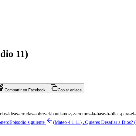
dio 11)
Compartir en
Facebook
Copiar enlace
ias-ideas-erradas-sobre-el-bautismo-y-veremos-la-base-b-blica-para-el
onero
Episodio siguiente
(Mateo 4:1-11) ¿Quieres Desafiar a Dios? (