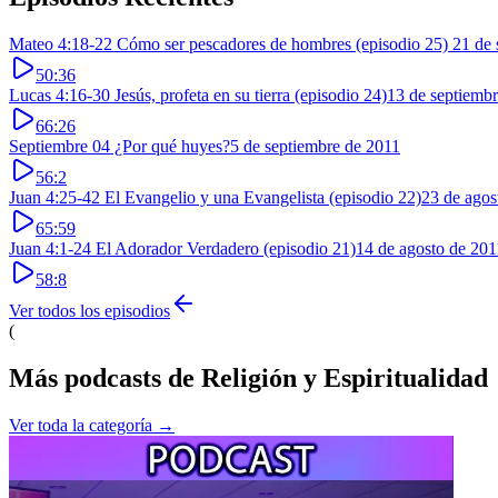
Mateo 4:18-22 Cómo ser pescadores de hombres (episodio 25)
21 de 
50:36
Lucas 4:16-30 Jesús, profeta en su tierra (episodio 24)
13 de septiemb
66:26
Septiembre 04 ¿Por qué huyes?
5 de septiembre de 2011
56:2
Juan 4:25-42 El Evangelio y una Evangelista (episodio 22)
23 de agos
65:59
Juan 4:1-24 El Adorador Verdadero (episodio 21)
14 de agosto de 201
58:8
Ver todos los episodios
(
Más podcasts de
Religión y Espiritualidad
Ver toda la categoría →