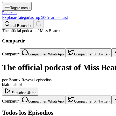
Toggle menu
Poderato
Explorar
Categorías
Top 50
Crear podcast
Ir al Buscador
The official podcast of Miss Beatrix
Compartir
Compartir:
Compartir en
WhatsApp
Compartir en
X (Twitter)
The official podcast of Miss Bea
por
Beatrix Reyes
•
1
episodios
blah-blah-blah
Escuchar Último
Compartir:
Compartir en
WhatsApp
Compartir en
X (Twitter)
Todos los Episodios