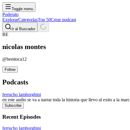
Toggle menu
Poderato
Explorar
Categorías
Top 50
Crear podcast
Ir al Buscador
BE
nicolas
montes
@
benitoca12
Follow
Podcasts
ferrucho lamborghini
en este audio se va a narrar toda la historia que llevo al exito a la ma
Subscribe
Recent Episodes
ferrucho lamborghini