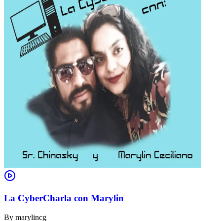
La CyberCharla con Marylin
By
marylincg