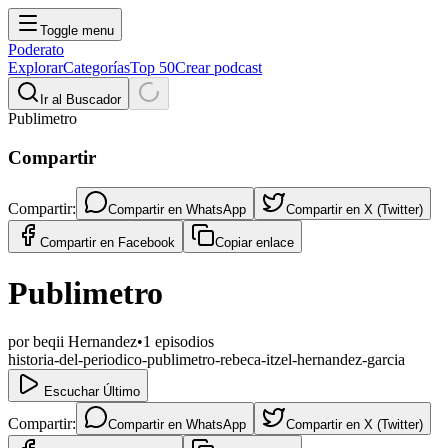
Toggle menu
Poderato
Explorar
Categorías
Top 50
Crear podcast
Ir al Buscador
Publimetro
Compartir
Compartir:
Compartir en
WhatsApp
Compartir en
X (Twitter)
Compartir en
Facebook
Copiar enlace
Publimetro
por
beqii Hernandez
•
1
episodios
historia-del-periodico-publimetro-rebeca-itzel-hernandez-garcia
Escuchar Último
Compartir:
Compartir en
WhatsApp
Compartir en
X (Twitter)