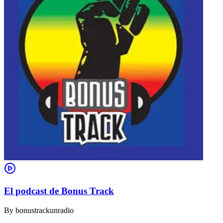
El podcast de Bonus Track
By
bonustrackunradio