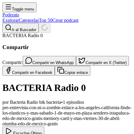
Toggle menu
Poderato
Explorar
Categorías
Top 50
Crear podcast
Ir al Buscador
BACTERIA Radio 0
Compartir
Compartir:
Compartir en
WhatsApp
Compartir en
X (Twitter)
Compartir en
Facebook
Copiar enlace
BACTERIA Radio 0
por
Bacteria Radio bik bacteria
•
1
episodios
pre-entrevista-con-ni-o-zombie-enlace-a-los-angeles-california-finde-
los-elasticos-y-mas-sabado-1-de-mayo-en-plaza-sendero-ixtapaluca-
edo-de-mexico-gratis-memory-card-y-mas-viernes-30-de-abril-
otumba-edo-de-mexico-gratis
Escuchar Último