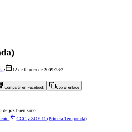
ada)
da
•
12 de febrero de 2009
•
28:2
Compartir en
Facebook
Copiar enlace
io-de-jox-buen-simo
iente
CCC y ZOE 11 (Primera Temporada)