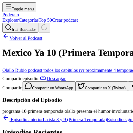
Toggle menu
Poderato
Explorar
Categorías
Top 50
Crear podcast
Ir al Buscador
Volver al Podcast
Mexico Ya 10 (Primera Tempor
Olallo Rubio podcast todos los capitulos ryr proximamente 4 tempora
Compartir episodio:
Descargar
Compartir:
Compartir en
WhatsApp
Compartir en
X (Twitter)
Descripción del Episodio
programa-10-primera-temporada-olallo-presenta-el-humor-involuntar
Episodio anterior
La isla 8 y 9 (Primera Temporada)
Episodio sigu
Episodios Recientes