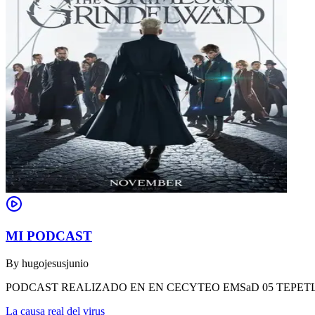
MI PODCAST
By
hugojesusjunio
PODCAST REALIZADO EN EN CECYTEO EMSaD 05 TEPET
La causa real del virus