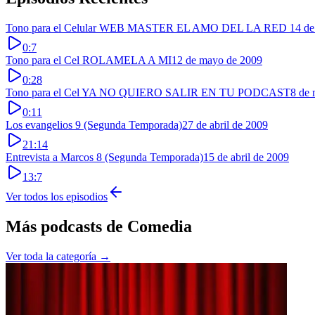
Tono para el Celular WEB MASTER EL AMO DEL LA RED
14 de
0:7
Tono para el Cel ROLAMELA A MI
12 de mayo de 2009
0:28
Tono para el Cel YA NO QUIERO SALIR EN TU PODCAST
8 de
0:11
Los evangelios 9 (Segunda Temporada)
27 de abril de 2009
21:14
Entrevista a Marcos 8 (Segunda Temporada)
15 de abril de 2009
13:7
Ver todos los episodios
Más podcasts de
Comedia
Ver toda la categoría →